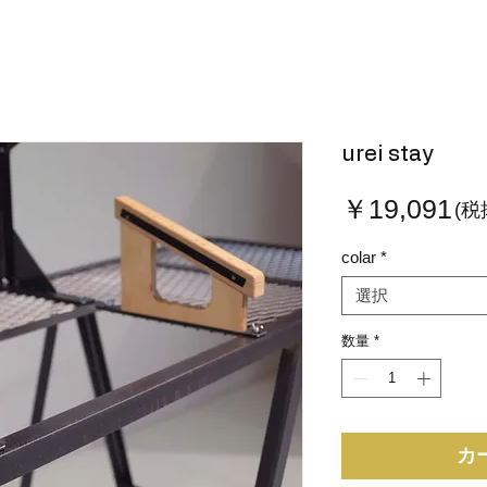
urei stay
価
￥19,091
(税
格
colar
*
選択
数量
*
カ