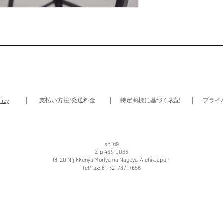
支払い方法/発送料金
特定商標に基づく表記
プライ
licy
solid9
​Zip 463-0065
18-20 NIjikkenya Moriyama Nagoya Aichi Japan
Tel/fax: 81-52-737-7656