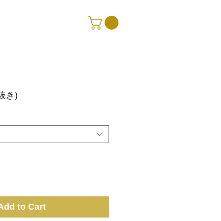
ce
抜き)
Add to Cart