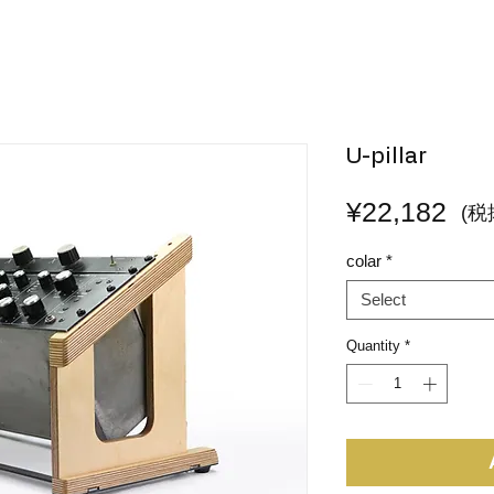
U-pillar
Pri
¥22,182
(税
colar
*
Select
Quantity
*